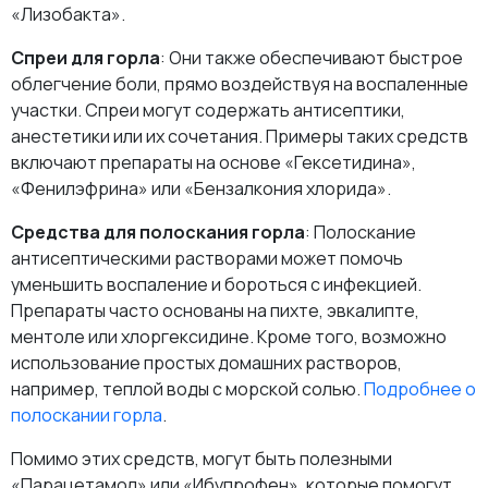
«Лизобакта».
Спреи для горла
: Они также обеспечивают быстрое
облегчение боли, прямо воздействуя на воспаленные
участки. Спреи могут содержать антисептики,
анестетики или их сочетания. Примеры таких средств
включают препараты на основе «Гексетидина»,
«Фенилэфрина» или «Бензалкония хлорида».
Средства для полоскания горла
: Полоскание
антисептическими растворами может помочь
уменьшить воспаление и бороться с инфекцией.
Препараты часто основаны на пихте, эвкалипте,
ментоле или хлоргексидине. Кроме того, возможно
использование простых домашних растворов,
например, теплой воды с морской солью.
Подробнее о
полоскании горла
.
Помимо этих средств, могут быть полезными
«Парацетамол» или «Ибупрофен», которые помогут