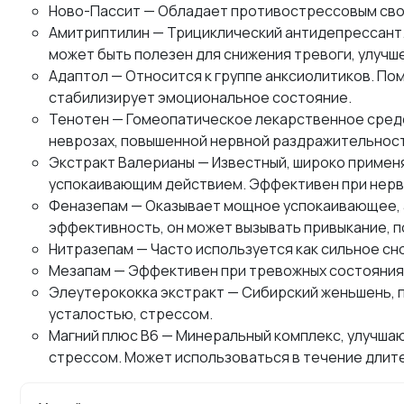
Ново-Пассит — Обладает противострессовым свой
Амитриптилин — Трициклический антидепрессант. 
может быть полезен для снижения тревоги, улучше
Адаптол — Относится к группе анксиолитиков. Пом
стабилизирует эмоциональное состояние.
Тенотен — Гомеопатическое лекарственное средс
неврозах, повышенной нервной раздражительност
Экстракт Валерианы — Известный, широко примен
успокаивающим действием. Эффективен при нерво
Феназепам — Оказывает мощное успокаивающее, а
эффективность, он может вызывать привыкание, 
Нитразепам — Часто используется как сильное сн
Мезапам — Эффективен при тревожных состояниях
Элеутерококка экстракт — Сибирский женьшень, п
усталостью, стрессом.
Магний плюс B6 — Минеральный комплекс, улучша
стрессом. Может использоваться в течение длит