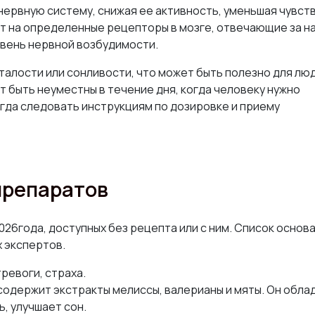
ервную систему, снижая ее активность, уменьшая чувст
т на определенные рецепторы в мозге, отвечающие за н
овень нервной возбудимости.
алости или сонливости, что может быть полезно для лю
 быть неуместны в течение дня, когда человеку нужно
гда следовать инструкциям по дозировке и приему
препаратов
26года, доступных без рецепта или с ним. Список основа
 экспертов.
ревоги, страха.
одержит экстракты мелиссы, валерианы и мяты. Он обла
, улучшает сон.