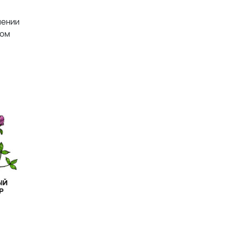
лении
ном