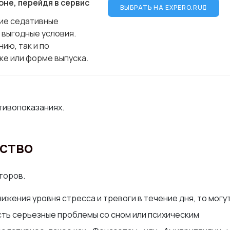
оне, перейдя в сервис
ВЫБРАТЬ НА EXPERO.RU
щие седативные
 выгодные условия.
ию, так и по
е или форме выпуска.
тивопоказаниях.
дство
торов.
нижения уровня стресса и тревоги в течение дня, то могу
есть серьезные проблемы со сном или психическим