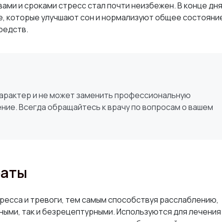
ами и сроками стресс стал почти неизбежен. В конце дня
е, которые улучшают сон и нормализуют общее состояние
редств.
характер и не может заменить профессиональную
ние. Всегда обращайтесь к врачу по вопросам о вашем
раты
ресса и тревоги, тем самым способствуя расслаблению,
рными, так и безрецептурными. Используются для лечения