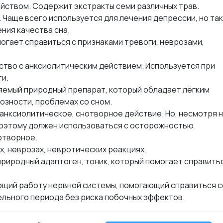
ством. Содержит экстракты семи различных трав.
Чаще всего используется для лечения депрессии, но та
ния качества сна.
огает справиться с признаками тревоги, неврозами,
тво с анксиолитическим действием. Используется при
и.
яемый природный препарат, который обладает лёгким
зности, проблемах со сном.
нксиолитическое, снотворное действие. Но, несмотря 
поэтому должен использоваться с осторожностью.
отворное.
, неврозах, невротических реакциях.
риродный адаптоген, тоник, который помогает справитьс
ющий работу нервной системы, помогающий справиться с
ельного периода без риска побочных эффектов.