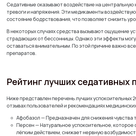
Седативные оказывают воздействие на центральную н
тревоги и напряжения. Эти медикаменты воздействую
состояние бодрствования, что позволяет снизить ур
В некоторых случаях средства вызывают ощущение уст
страдающих от бессонницы. Однако эти эффекты могут
оставаться внимательным. По этой причине важно все
препаратов.
Рейтинг лучших седативных 
Ниже представлен перечень лучших успокоительных 20
отзывах пользователей и рекомендациях медицинских
Афобазол — Предназначен для снижения чувства т
Персен — Натуральное успокоительное, которое с
лёгким действием, снижает нервную возбудимость