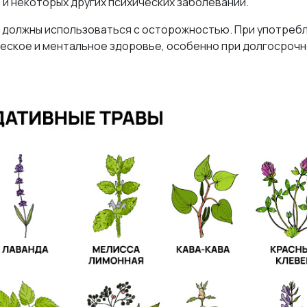
 и некоторых других психических заболеваний.
ы должны использоваться с осторожностью. При употреб
еское и ментальное здоровье, особенно при долгосроч